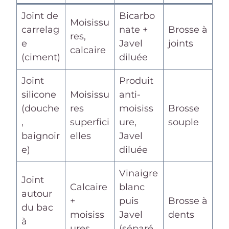
Joint de
Bicarbo
Moisissu
carrelag
nate +
Brosse à
res,
e
Javel
joints
calcaire
(ciment)
diluée
Joint
Produit
silicone
Moisissu
anti-
(douche
res
moisiss
Brosse
,
superfici
ure,
souple
baignoir
elles
Javel
e)
diluée
Vinaigre
Joint
Calcaire
blanc
autour
+
puis
Brosse à
du bac
moisiss
Javel
dents
à
ures
(séparé