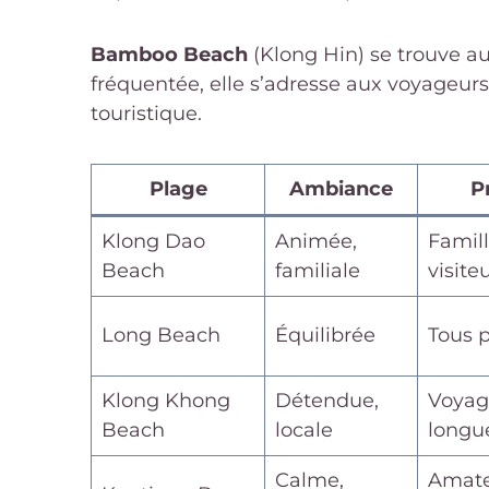
Bamboo Beach
(Klong Hin) se trouve au
fréquentée, elle s’adresse aux voyageurs
touristique.
Plage
Ambiance
Pr
Klong Dao
Animée,
Famill
Beach
familiale
visite
Long Beach
Équilibrée
Tous p
Klong Khong
Détendue,
Voyage
Beach
locale
longu
Calme,
Amate